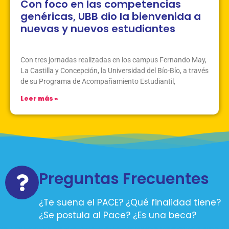
Con foco en las competencias
genéricas, UBB dio la bienvenida a
nuevas y nuevos estudiantes
Marzo 9, 2026
Sin Comentarios
Con tres jornadas realizadas en los campus Fernando May,
La Castilla y Concepción, la Universidad del Bío-Bío, a través
de su Programa de Acompañamiento Estudiantil,
Leer más »
Preguntas Frecuentes
¿Te suena el PACE? ¿Qué finalidad tiene?
¿Se postula al Pace? ¿Es una beca?